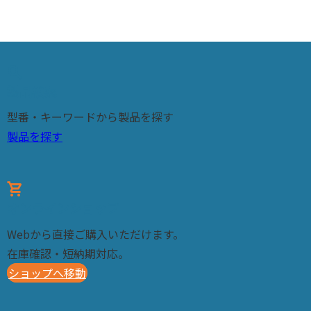
search
製品検索
型番・キーワードから製品を探す
製品を探す
shopping_cart
オンラインショップ
Webから直接ご購入いただけます。
在庫確認・短納期対応。
ショップへ移動