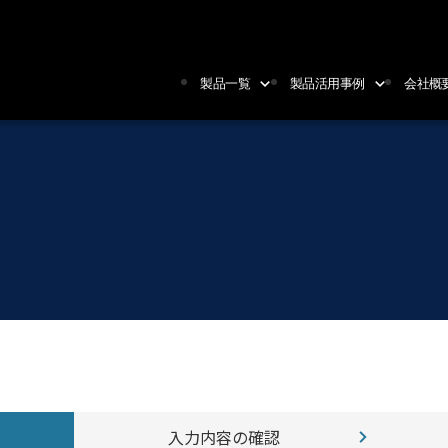
製品一覧
製品活用事例
会社概
製品一覧
製品活用事例
会社概要/関連
同軸コネクタ
放送中継システム
環境・品質・情
の統合方針
同軸ケーブルアッセンブリ
エリア放送システム
採用情報
計測器アクセサリ
列車無線システム
個人情報保護指
コンポーネント製品
地下街再送信システム
プローブ
デジタル防災無線システム
光関連製品
入力内容の
確認