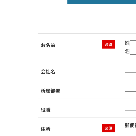
姓
お名前
必須
名
会社名
所属部署
役職
郵便
住所
必須