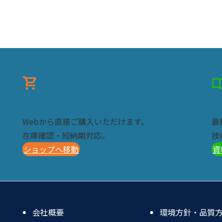
shopping_cart
import_con
オンラインショップ
資
Webから直接ご購入いただけます。
最
在庫確認・短納期対応。
技
ショップへ移動
資
会社概要
環境方針・品質