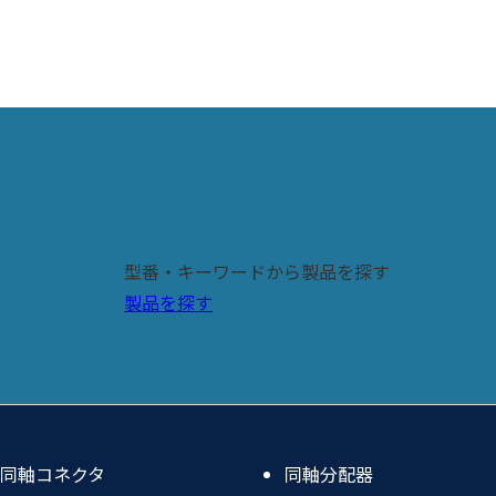
search
製品検索
型番・キーワードから製品を探す
製品を探す
同軸コネクタ
同軸分配器