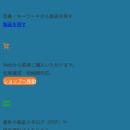
製品検索
型番・キーワードから製品を探す
製品を探す
shopping_cart
オンラインショップ
Webから直接ご購入いただけます。
在庫確認・短納期対応。
ショップへ移動
import_contacts
資料請求・カタログ
最新の製品カタログ（PDF）や