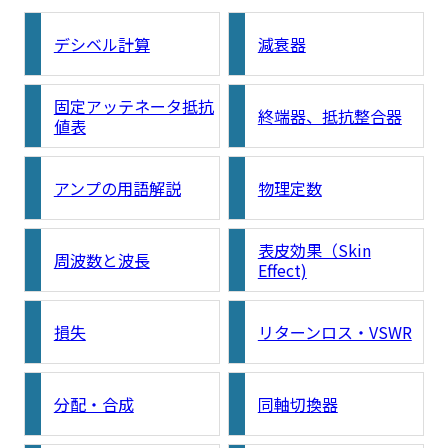
デシベル計算
減衰器
固定アッテネータ抵抗
終端器、抵抗整合器
値表
アンプの用語解説
物理定数
表皮効果（Skin
周波数と波長
Effect)
損失
リターンロス・VSWR
分配・合成
同軸切換器