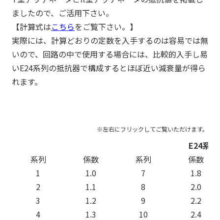
ましたので、ご活用下さい。
【計算式は
こちら
をご覧下さい。】
実際には、計算どおりの定数を入手するのは容易では無
いので、回路の中で使用する場合には、比較的入手し易
いE24系列の抵抗器で構成するとほぼ近い減衰量が得ら
れます。
E24系
系列
係数
系列
係数
1
1.0
7
1.8
2
1.1
8
2.0
3
1.2
9
2.2
4
1.3
10
2.4