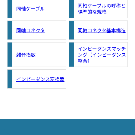
同軸ケーブルの呼称と
同軸ケーブル
標準的な規格
同軸コネクタ
同軸コネクタ基本構造
インピーダンスマッチ
雑音指数
ング（インピーダンス
整合）
インピーダンス変換器
search