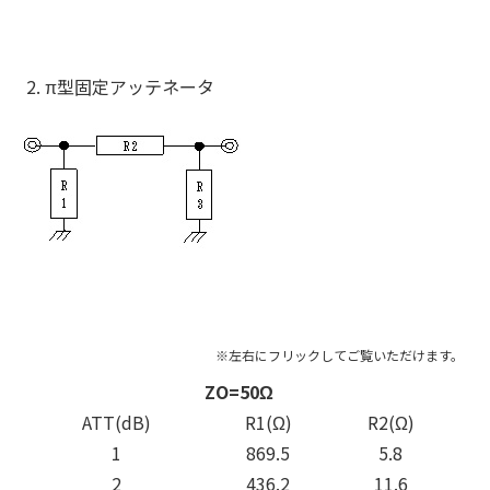
2. π型固定アッテネータ
ZO=50Ω
ATT(dB)
R1(Ω)
R2(Ω)
1
869.5
5.8
2
436.2
11.6