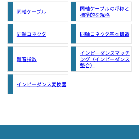
同軸ケーブルの呼称と
同軸ケーブル
標準的な規格
同軸コネクタ
同軸コネクタ基本構造
インピーダンスマッチ
雑音指数
ング（インピーダンス
整合）
インピーダンス変換器
search