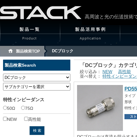
高周波と光の伝送技術
DCブロック
「DCブロック」カテゴ
製品検索
Search
絞り込み：
NEW
高性能
並べ替え：
特性インピーダン
PD55
タイプ
特性インピーダンス
形状
50Ω
75Ω
特性イ
スト
NEW
高性能
DCブロックは直流を阻止する