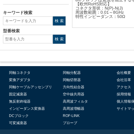
【欧州RoHS対応】
コネクタ形状：N(P)-N(J)
周波数範囲：0.01～8GHz
キーワード検索
特性インピーダンス：50Ω
型番検索
同軸コネクタ
同軸分配器
会社概要
変換アダプタ
同軸切替器
会社沿革
同軸ケーブルアッセンブリ
方向性結合器
アクセス
固定減衰器
空中線共用器
採用情報
無反射終端器
高周波フィルタ
個人情報
インピーダンス変換器
高周波増幅器
サイトマ
DCブロック
ROF-LINK
可変減衰器
プローブ