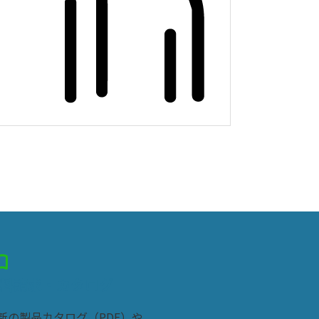
tacts
料請求・カタログ
新の製品カタログ（PDF）や