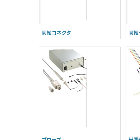
同軸コネクタ
同軸
プローブ
光関