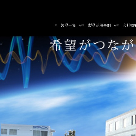
製品一覧
製品活用事例
会社概
製品一覧
製品活用事例
会社概要/関連
同軸コネクタ
放送中継システム
環境・品質・情
の統合方針
同軸ケーブルアッセンブリ
エリア放送システム
採用情報
計測器アクセサリ
列車無線システム
個人情報保護指
コンポーネント製品
地下街再送信システム
プローブ
デジタル防災無線システム
光関連製品