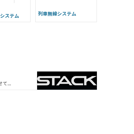
列車無線システム
送システム
新着情報
【お知らせ】
...
平素は格別のお
2026/04/24