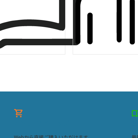
shopping_cart
import_con
オンラインショップ
資
Webから直接ご購入いただけます。
最