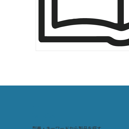
search
製品検索
型番・キーワードから製品を探す