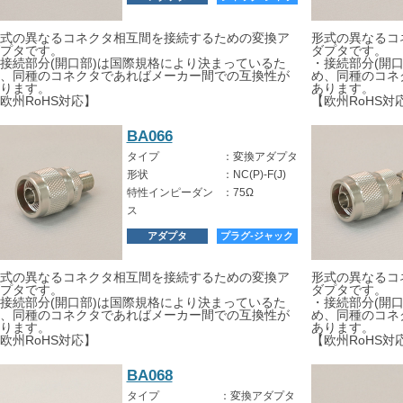
ク
式の異なるコネクタ相互間を接続するための変換ア
形式の異なるコ
プタです。
ダプタです。
接続部分(開口部)は国際規格により決まっているた
・接続部分(開
、同種のコネクタであればメーカー間での互換性が
め、同種のコネ
ります。
あります。
欧州RoHS対応】
【欧州RoHS対
BA066
タイプ
：
変換アダプタ
形状
：
NC(P)-F(J)
特性インピーダン
：
75Ω
ス
アダプタ
プラグ-ジャック
式の異なるコネクタ相互間を接続するための変換ア
形式の異なるコ
プタです。
ダプタです。
接続部分(開口部)は国際規格により決まっているた
・接続部分(開
、同種のコネクタであればメーカー間での互換性が
め、同種のコネ
ります。
あります。
欧州RoHS対応】
【欧州RoHS対
BA068
タイプ
：
変換アダプタ