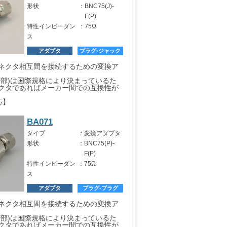
形状
：
BNC75(J)-
F(P)
特性インピーダン
：
75Ω
ス
アダプタ
プラグ-ジャック
ネクタ相互間を接続するための変換ア
口部)は国際規格により決まっているた
クタであればメーカー間での互換性が
応】
BA071
タイプ
：
変換アダプタ
形状
：
BNC75(P)-
F(P)
特性インピーダン
：
75Ω
ス
アダプタ
プラグ-プラグ
ネクタ相互間を接続するための変換ア
口部)は国際規格により決まっているた
クタであればメーカー間での互換性が