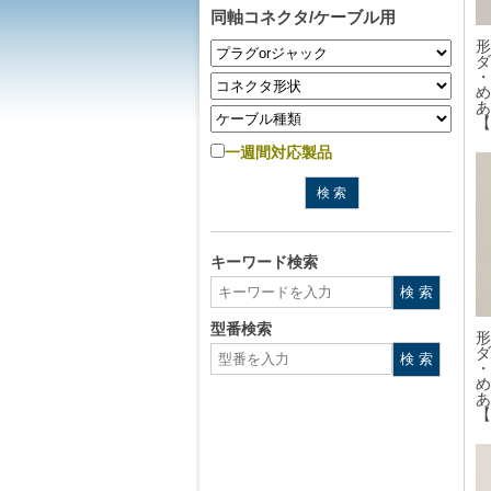
同軸コネクタ/ケーブル用
形
ダ
・
め
あ
【
一週間対応製品
キーワード検索
型番検索
形
ダ
・
め
あ
【