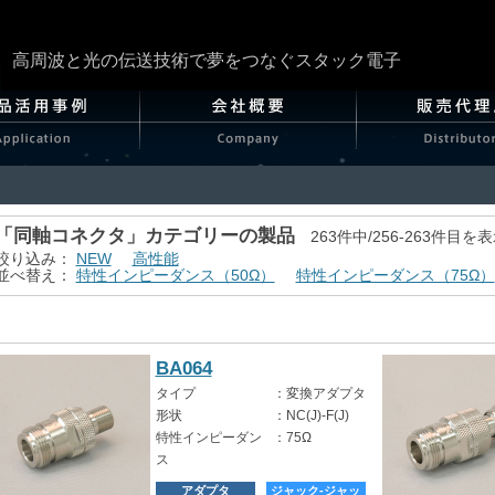
高周波と光の伝送技術で夢をつなぐスタック電子
「同軸コネクタ」カテゴリーの製品
263件中/256-263件目を
絞り込み：
NEW
高性能
並べ替え：
特性インピーダンス（50Ω）
特性インピーダンス（75Ω）
BA064
タイプ
：
変換アダプタ
形状
：
NC(J)-F(J)
特性インピーダン
：
75Ω
ス
アダプタ
ジャック-ジャッ