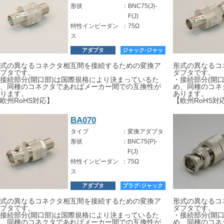
形状
：
BNC75(J)-
F(J)
特性インピーダン
：
75Ω
ス
アダプタ
ジャック-ジャッ
ク
式の異なるコネクタ相互間を接続するための変換ア
形式の異なるコ
プタです。
ダプタです。
接続部分(開口部)は国際規格により決まっているた
・接続部分(開
、同種のコネクタであればメーカー間での互換性が
め、同種のコネ
ります。
あります。
欧州RoHS対応】
【欧州RoHS対
BA070
タイプ
：
変換アダプタ
形状
：
BNC75(P)-
F(J)
特性インピーダン
：
75Ω
ス
アダプタ
プラグ-ジャック
式の異なるコネクタ相互間を接続するための変換ア
形式の異なるコ
プタです。
ダプタです。
接続部分(開口部)は国際規格により決まっているた
・接続部分(開
、同種のコネクタであればメーカー間での互換性が
め、同種のコネ