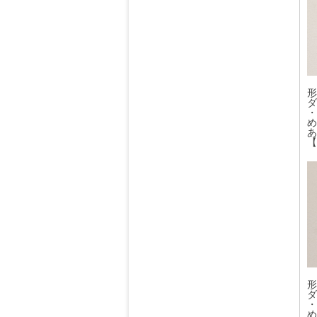
形
ダ
・
め
あ
【
形
ダ
・
め