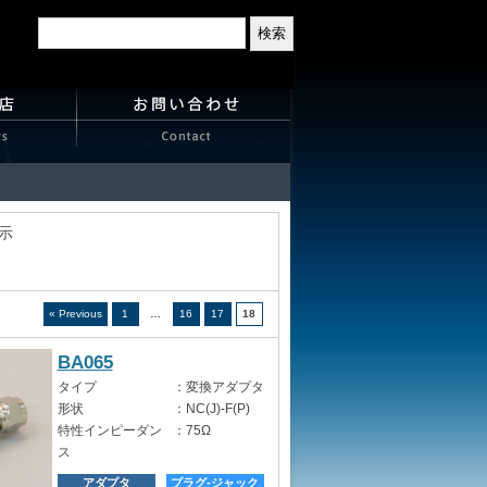
表示
« Previous
1
…
16
17
18
BA065
タイプ
：
変換アダプタ
形状
：
NC(J)-F(P)
特性インピーダン
：
75Ω
ス
アダプタ
プラグ-ジャック