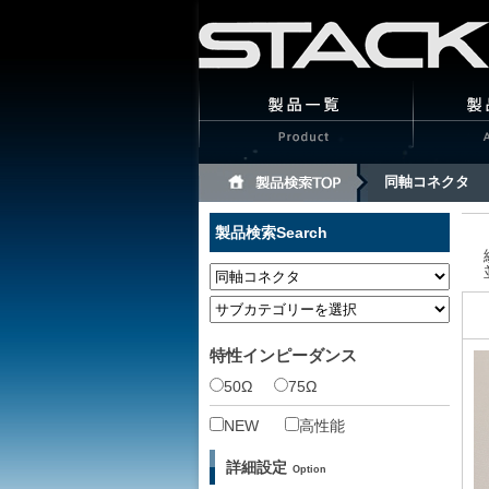
同軸コネクタ
製品検索
Search
特性インピーダンス
50Ω
75Ω
NEW
高性能
詳細設定
Option