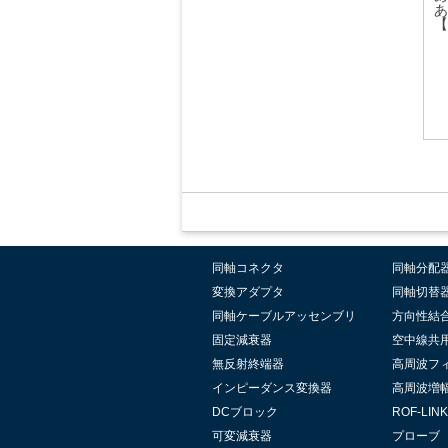
あ
【
同軸コネクタ
同軸分配
変換アダプタ
同軸切替
同軸ケーブルアッセンブリ
方向性結
固定減衰器
空中線共
無反射終端器
高周波フ
インピーダンス変換器
高周波増
DCブロック
ROF-LINK
可変減衰器
プローブ