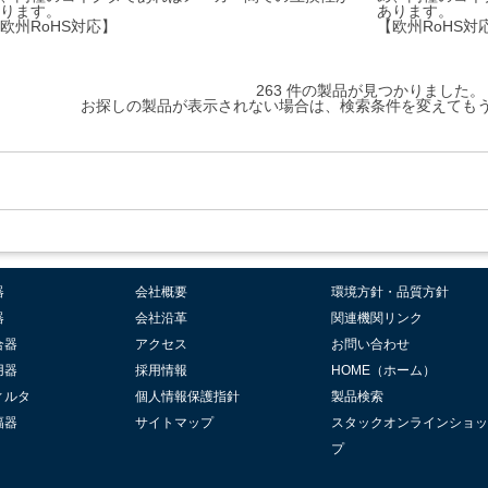
ります。
あります。
欧州RoHS対応】
【欧州RoHS対
263 件の製品が見つかりました。
お探しの製品が表示されない場合は、検索条件を変えても
器
会社概要
環境方針・品質方針
器
会社沿革
関連機関リンク
合器
アクセス
お問い合わせ
用器
採用情報
HOME（ホーム）
ィルタ
個人情報保護指針
製品検索
幅器
サイトマップ
スタックオンラインショッ
プ