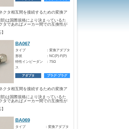
ネクタ相互間を接続するための変換ア
口部)は国際規格により決まっているた
クタであればメーカー間での互換性が
応】
BA067
タイプ
：
変換アダプタ
形状
：
NC(P)-F(P)
特性インピーダン
：
75Ω
ス
アダプタ
プラグ-プラグ
ネクタ相互間を接続するための変換ア
口部)は国際規格により決まっているた
クタであればメーカー間での互換性が
応】
BA069
タイプ
：
変換アダプタ