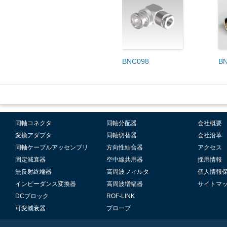
BNC098
B
同軸コネクタ
同軸分配器
会社概要
変換アダプタ
同軸切替器
会社沿革
同軸ケーブルアッセンブリ
方向性結合器
アクセス
固定減衰器
空中線共用器
採用情報
無反射終端器
高周波フィルタ
個人情報
インピーダンス変換器
高周波増幅器
サイトマ
DCブロック
ROF-LINK
可変減衰器
プローブ