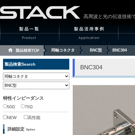
高周波と光の伝送技術
同軸コネクタ
BNC型
BNC304
製品検索
Search
BNC304
特性インピーダンス
50Ω
75Ω
NEW
高性能
詳細設定
Option