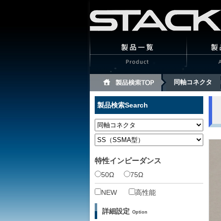
同軸コネクタ
製品検索
Search
特性インピーダンス
50Ω
75Ω
NEW
高性能
詳細設定
Option