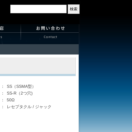
：
SS（SSMA型）
：
SS-R（2つ穴)
：
50Ω
：
レセプタクル / ジャック