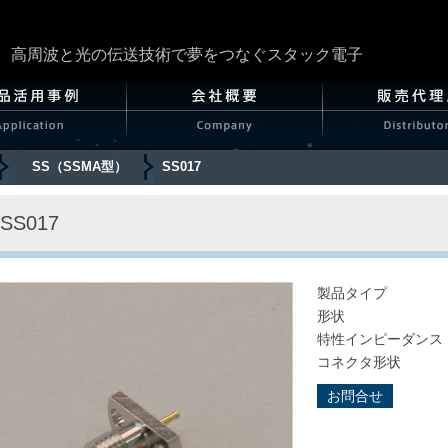
高周波と光の伝送技術で夢をつなぐスタック電子
SS（SSMA型）
SS017
SS017
製品タイプ
形状
特性インピーダンス
コネクタ形状
お問合せ