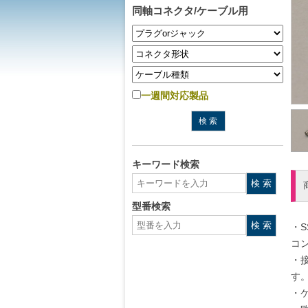
同軸コネクタ/ケーブル用
一週間対応製品
キーワード検索
型番検索
・
コ
・
す
・