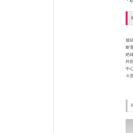
・欧
接
耐電
絶縁
外部
中心
※