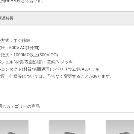
州RoHS対応商品です。
商品特長
続方式：ネジ締結
圧：500V AC(1分間)
抵抗：1000MΩ以上(500V DC)
シェル(材質/表面処理)：黄銅/Niメッキ
コンタクト(材質/表面処理)：ベリリウム銅/Auメッキ
意匠、仕様等については、予告なく変更することがあります。
同じカテゴリーの商品